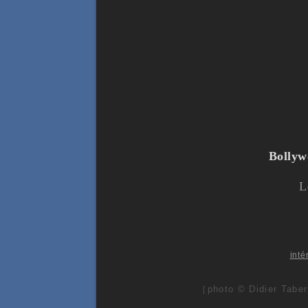
Bollyw
L
inté
photo © Didier Taber
[