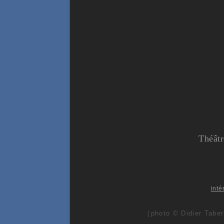
Théâtr
inté
photo © Didier Taber
[