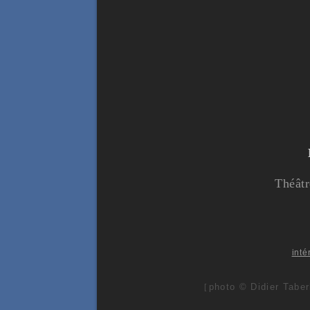
Théâtr
inté
photo © Didier Taber
[