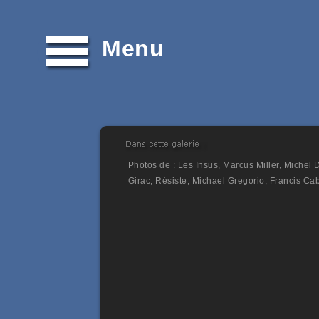
Menu
Photos de : Les Insus, Marcus Miller, Michel 
Girac, Résiste, Michael Gregorio, Francis Ca