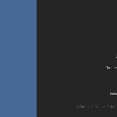
Théâtr
inté
photo © Didier Taber
[